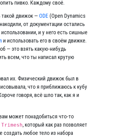
попить пивко. Каждому своё.
ть такой движок —
ODE
(Open Dynamics
 накодили, от документации остались
в использовании, и у него есть сишные
m
и использовать его в своём движке.
об — это взять какую-нибудь
ить всем, что ты написал крутую
совал их. Физический движок был в
рисовывала, что я приближаюсь к кубу
ороче говоря, всё шло так, как я и
о вам может понадобиться что-то
с
, который как раз позволяет
Trimesh
 создать любое тело из набора