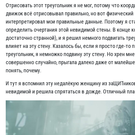
Отрисовать этот треугольник я не мог, потому что коо
движок всё отрисовывал правильно, но вот физический
интерпретировал мои правильные данные. Поэтому я ста
определить очертания этой невидимой стены. В конце к
достаточно странной), и я решил немного подвигать треу
влияет на эту стену. Казалось бы, если я просто где-то
треугольник, я немножко подвину эту стену. Но хрен мне
совершенно случайно, прыгала далеко даже от малейшег
понять, почему.
И тут я вспомнил эту недалёкую женщину из заЩИТников!
невидимой и решила спрятаться в дожде. Отличный пла