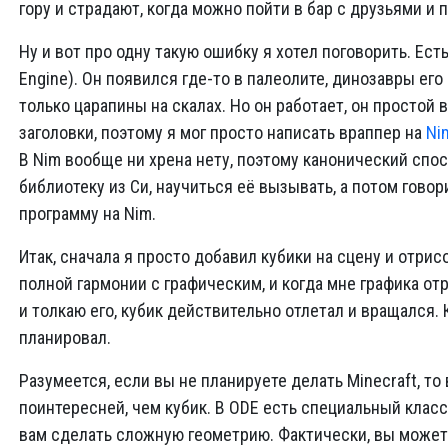
гору и страдают, когда можно пойти в бар с друзьями и 
Ну и вот про одну такую ошибку я хотел поговорить. Ес
Engine). Он появился где-то в палеолите, динозавры его
только царапины на скалах. Но он работает, он простой 
заголовки, поэтому я мог просто написать враппер на
Ni
В Nim вообще ни хрена нету, поэтому канонический спос
библиотеку из Си, научиться её вызывать, а потом говор
программу на Nim.
Итак, сначала я просто добавил кубики на сцену и отри
полной гармонии с графическим, и когда мне графика от
и толкаю его, кубик действительно отлетал и вращался. К
планировал.
Разумеется, если вы не планируете делать Minecraft, т
поинтересней, чем кубик. В ODE есть специальный клас
вам сделать сложную геометрию. Фактически, вы можете