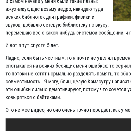
В самом начале у меня были такие планы:
вжух-вжух, щас возьму ведро, накидаю туда
всяких библиотек для графики, физики и
звуков, добавлю сетевую библиотеку по вкусу,
перемешаю всё с какой-нибудь системой сообщений, и г
И вот я тут спустя 5 лет.
Ладно, если быть честным, то я почти не уделял времен
спотыкался на всяких бесящих меня ошибках: то сериал
то потоки не хотят нормально разделять память, то об
совместимость… Я могу, блин, целую Камасутру написат
эти ошибки сильно демотивируют, потому что хочется уж
ковыряться с байтиками.
Это не моё видео, но оно очень точно передаёт, как у м